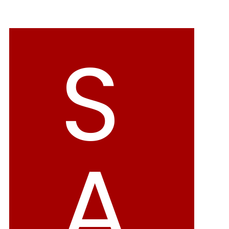
バレエシューズ
ローファー レディース
スニーカー・スリッポン
レインシューズ
S
カジュアルシューズ
モカシン
サンダル
キッズ
シューズケア
ウェア
A
セール会場
ブランドから選ぶ
menue -メヌエ-
mooimooi -モーイモーイ-