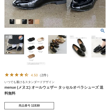
マイページメニュー
マイページ
注文履歴
お気に入り
クーポン
4.50
（2件）
いつでも履けるスタンダードデザイン
アイテムカテゴリから選ぶ
menue (メヌエ) オールウェザー タッセルオペラシューズ 送
料無料
パンプス
ブーツ
商品番号
11530