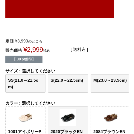
結婚式・お呼ばれ
通勤パンプス
お葬式・葬儀
オフィス履き替え
リクルート・就活
雨の日
定価
¥
3,999
のところ
¥
2,999
送料込
販売価格
税込
旅行
プレママ
【
30
pt獲得】
カラーから選ぶ
サイズ
選択してください
SS(21.0～21.5c
S(22.0～22.5cm)
M(23.0～23.5cm)
m)
ブラック
ホワイト
ベージュ
グレー
ブラウン
レッド
カラー
選択してください
ピンク
オレンジ
イエロー
グリーン
ブルー
パープル
1001アイボリーP
2020ブラックEN
2084ブラウンEN