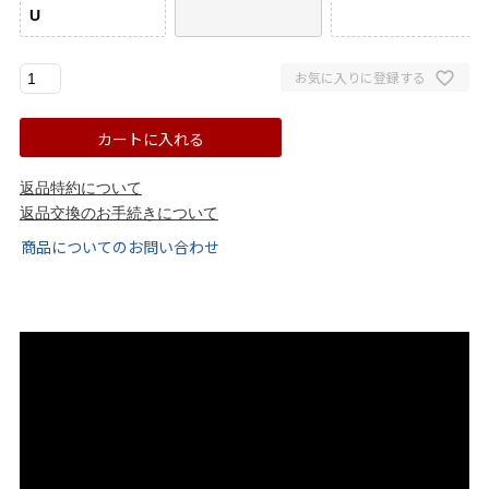
U
ゴールド
シルバー
クリア
お気に入りに登録する
サイズから選ぶ
カートに入れる
21.0cm
21.5cm
返品特約について
22.0cm
22.5cm
返品交換のお手続きについて
商品についてのお問い合わせ
23.0cm
23.5cm
24.0cm
24.5cm
25.0cm
25.5cm
26.0cm
26.5cm