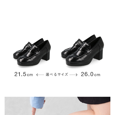
結婚式・お呼ばれ
通勤パンプス
お葬式・葬儀
オフィス履き替え
リクルート・就活
雨の日
旅行
プレママ
カラーから選ぶ
ブラック
ホワイト
ベージュ
グレー
ブラウン
レッド
ピンク
オレンジ
イエロー
グリーン
ブルー
パープル