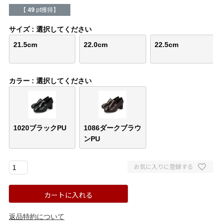
バレエシューズ
ローファー レディース
【
49
pt獲得】
サイズ
選択してください
スニーカー・スリッポン
レインシューズ
21.5cm
22.0cm
22.5cm
カジュアルシューズ
モカシン
カラー
選択してください
サンダル
キッズ
シューズケア
ウェア
1020ブラックPU
1086ダークブラウ
ンPU
セール会場
お気に入りに登録する
ブランドから選ぶ
カートに入れる
menue -メヌエ-
mooimooi -モーイモーイ-
返品特約について