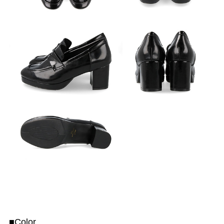
■Color