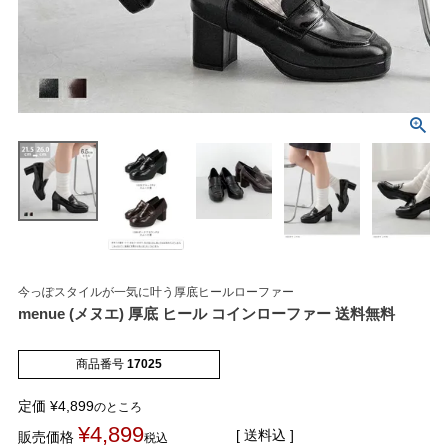
マイページメニュー
マイページ
注文履歴
お気に入り
クーポン
今っぽスタイルが一気に叶う厚底ヒールローファー
menue (メヌエ) 厚底 ヒール コインローファー 送料無料
アイテムカテゴリから選ぶ
商品番号
17025
パンプス
ブーツ
定価
¥
4,899
のところ
¥
4,899
送料込
販売価格
税込