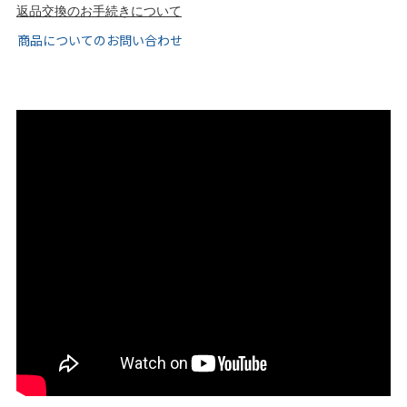
tutumo -つつも-
flune -フリューン-
返品交換のお手続きについて
商品についてのお問い合わせ
kalie. -カリエ-
converse -コンバース-
moz -モズ-
人気シリーズから選ぶ
エアスイートパンプス
幅広4E対応フリーリー
ふわカルシリーズ
極やわシリーズ
整うシリーズ
日本製
シーンから選ぶ