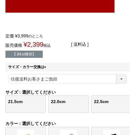
結婚式・お呼ばれ
通勤パンプス
お葬式・葬儀
オフィス履き替え
定価
¥
3,999
のところ
リクルート・就活
雨の日
¥
2,399
送料込
販売価格
税込
旅行
プレママ
【
24
pt獲得】
サイズ・カラー交換は
カラーから選ぶ
(
必
須
)
サイズ
選択してください
ブラック
ホワイト
ベージュ
グレー
ブラウン
レッド
21.5cm
22.0cm
22.5cm
ピンク
オレンジ
イエロー
グリーン
ブルー
パープル
カラー
選択してください