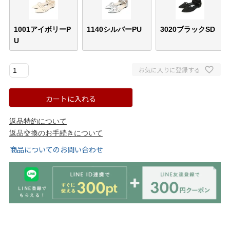
ゴールド
シルバー
クリア
1001アイボリーP
1140シルバーPU
3020ブラックSD
U
サイズから選ぶ
お気に入りに登録する
21.0cm
21.5cm
カートに入れる
22.0cm
22.5cm
返品特約について
23.0cm
23.5cm
返品交換のお手続きについて
商品についてのお問い合わせ
24.0cm
24.5cm
25.0cm
25.5cm
26.0cm
26.5cm