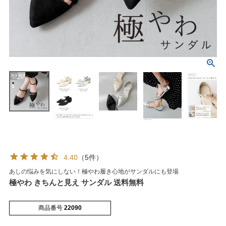
マイページメニュー
マイページ
注文履歴
お気に入り
クーポン
4.40
（5件）
あしの悩みを気にしない！極やわ履き心地がサンダルにも登場
アイテムカテゴリから選ぶ
極やわ きちんと見え サンダル 送料無料
パンプス
ブーツ
商品番号
22090