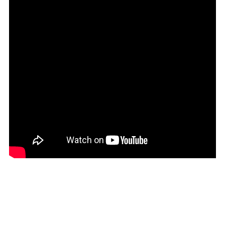
27.0cm
価格から選ぶ
¥499以下
¥500～¥999以下
¥1,000～¥1,999以下
¥2,000～¥2,999以下
¥3,000～¥3,999以下
¥4,000以上
その他
新規会員登録
ご利用ガイド