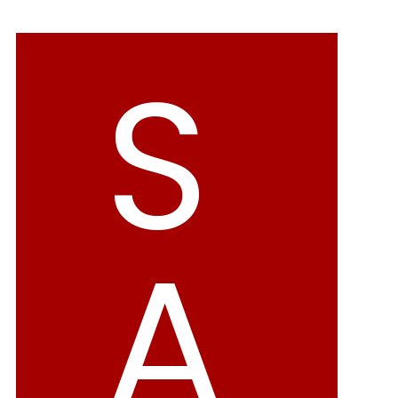
バレエシューズ
ローファー レディース
S
スニーカー・スリッポン
レインシューズ
カジュアルシューズ
モカシン
サンダル
キッズ
シューズケア
ウェア
A
セール会場
ブランドから選ぶ
menue -メヌエ-
mooimooi -モーイモーイ-