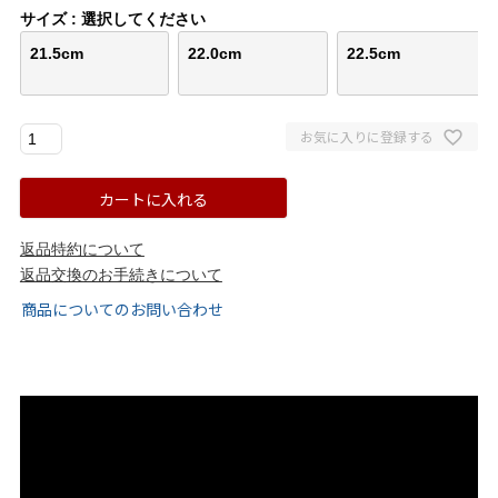
サイズ
選択してください
ゴールド
シルバー
クリア
21.5cm
22.0cm
22.5cm
サイズから選ぶ
お気に入りに登録する
21.0cm
21.5cm
カートに入れる
22.0cm
22.5cm
返品特約について
返品交換のお手続きについて
23.0cm
23.5cm
商品についてのお問い合わせ
24.0cm
24.5cm
25.0cm
25.5cm
26.0cm
26.5cm