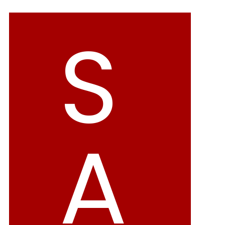
バレエシューズ
ローファー レディース
S
スニーカー・スリッポン
レインシューズ
カジュアルシューズ
モカシン
サンダル
キッズ
シューズケア
ウェア
A
セール会場
ブランドから選ぶ
menue -メヌエ-
mooimooi -モーイモーイ-