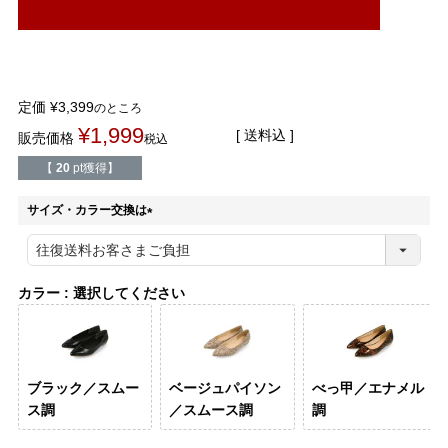
結婚式・お呼ばれ
通勤パンプス
お葬式・葬儀
オフィス履き替え
定価
¥
3,399
のところ
リクルート・就活
雨の日
¥
1,999
送料込
販売価格
税込
【
20
pt獲得】
旅行
プレママ
サイズ・カラー交換は
カラーから選ぶ
(
必
須
)
カラー
選択してください
ブラック
ホワイト
ベージュ
グレー
ブラウン
レッド
ブラック／スムー
ベージュパイソン
べっ甲／エナメル
ピンク
オレンジ
イエロー
グリーン
ブルー
パープル
ス調
／スムース調
調