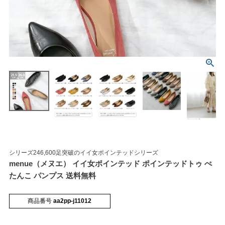
マイページメニュー
マイページ
注文履歴
お気に入り
クーポン
シリーズ246,600足突破のイイ女ポインテッドシリーズ
menue（メヌエ） イイ女ポインテッド ポインテッドトゥ ぺ
アイテムカテゴリから選ぶ
たんこ パンプス 送料無料
商品番号
aa2pp-j11012
パンプス
ブーツ