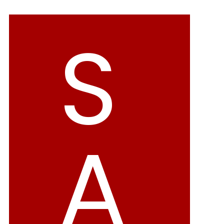
バレエシューズ
ローファー レディース
S
スニーカー・スリッポン
レインシューズ
カジュアルシューズ
モカシン
サンダル
キッズ
シューズケア
ウェア
A
セール会場
ブランドから選ぶ
menue -メヌエ-
mooimooi -モーイモーイ-