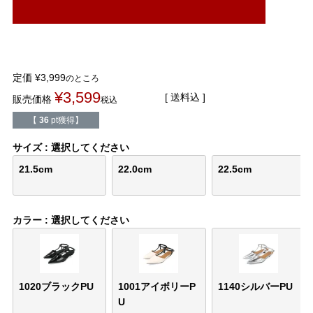
結婚式・お呼ばれ
通勤パンプス
お葬式・葬儀
オフィス履き替え
定価
¥
3,999
のところ
リクルート・就活
雨の日
¥
3,599
送料込
販売価格
税込
【
36
pt獲得】
旅行
プレママ
サイズ
選択してください
カラーから選ぶ
21.5cm
22.0cm
22.5cm
カラー
選択してください
ブラック
ホワイト
ベージュ
グレー
ブラウン
レッド
ピンク
オレンジ
イエロー
グリーン
ブルー
パープル
1020ブラックPU
1001アイボリーP
1140シルバーPU
U