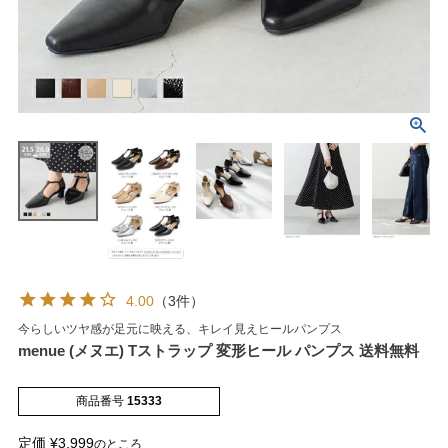
マイページメニュー
マイページ
注文履歴
お気に入り
クーポン
4.00
（3件）
今らしいツヤ感が足元に映える、キレイ見えヒールパンプス
アイテムカテゴリから選ぶ
menue (メヌエ) Tストラップ 変形ヒール パンプス 送料無料
パンプス
ブーツ
商品番号
15333
定価
¥
3,999
のところ