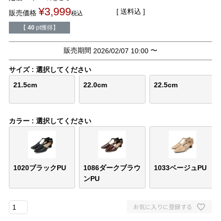
バレエシューズ
ローファー レディース
¥
3,999
送料込
販売価格
税込
【
40
pt獲得】
スニーカー・スリッポン
レインシューズ
販売期間
〜
2026/02/07 10:00
カジュアルシューズ
モカシン
サイズ
選択してください
21.5cm
22.0cm
22.5cm
サンダル
キッズ
シューズケア
ウェア
カラー
選択してください
セール会場
1020ブラックPU
1086ダークブラウ
1033ベージュPU
ブランドから選ぶ
ンPU
menue -メヌエ-
mooimooi -モーイモーイ-
お気に入りに登録する