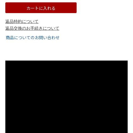
tutumo -つつも-
flune -フリューン-
カートに入れる
kalie. -カリエ-
converse -コンバース-
返品特約について
返品交換のお手続きについて
moz -モズ-
商品についてのお問い合わせ
人気シリーズから選ぶ
エアスイートパンプス
幅広4E対応フリーリー
ふわカルシリーズ
極やわシリーズ
整うシリーズ
日本製
シーンから選ぶ