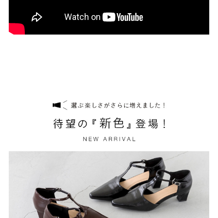
結婚式・お呼ばれ
通勤パンプス
お葬式・葬儀
オフィス履き替え
リクルート・就活
雨の日
旅行
プレママ
カラーから選ぶ
ブラック
ホワイト
ベージュ
グレー
ブラウン
レッド
ピンク
オレンジ
イエロー
グリーン
ブルー
パープル