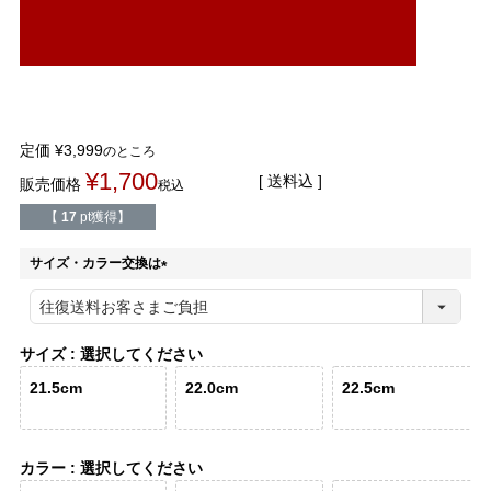
結婚式・お呼ばれ
通勤パンプス
お葬式・葬儀
オフィス履き替え
リクルート・就活
雨の日
定価
¥
3,999
のところ
¥
1,700
送料込
販売価格
税込
旅行
プレママ
【
17
pt獲得】
カラーから選ぶ
サイズ・カラー交換は
(
必
須
)
サイズ
選択してください
ブラック
ホワイト
ベージュ
グレー
ブラウン
レッド
21.5cm
22.0cm
22.5cm
ピンク
オレンジ
イエロー
グリーン
ブルー
パープル
カラー
選択してください