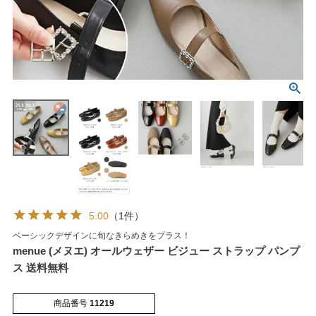
マイページメニュー
マイページ
注文履歴
お気に入り
クーポン
5.00
（1件）
ベーシックデザインに旬なきらめきをプラス！
アイテムカテゴリから選ぶ
menue (メヌエ) オールウェザー ビジュー ストラップ パンプ
ス 送料無料
パンプス
ブーツ
商品番号
11219