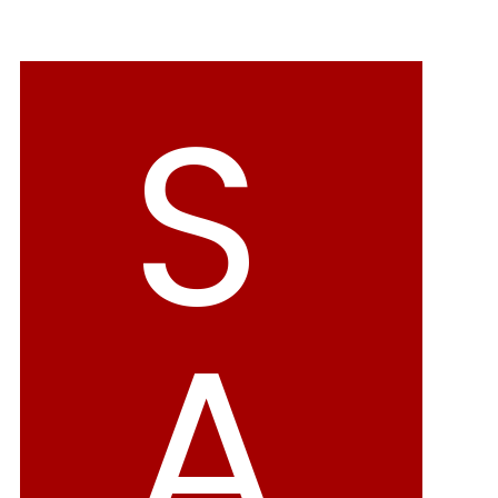
バレエシューズ
ローファー レディース
スニーカー・スリッポン
レインシューズ
S
カジュアルシューズ
モカシン
サンダル
キッズ
シューズケア
ウェア
A
セール会場
ブランドから選ぶ
menue -メヌエ-
mooimooi -モーイモーイ-