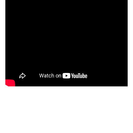
27.0cm
価格から選ぶ
¥499以下
¥500～¥999以下
¥1,000～¥1,999以下
¥2,000～¥2,999以下
¥3,000～¥3,999以下
¥4,000以上
その他
新規会員登録
ご利用ガイド