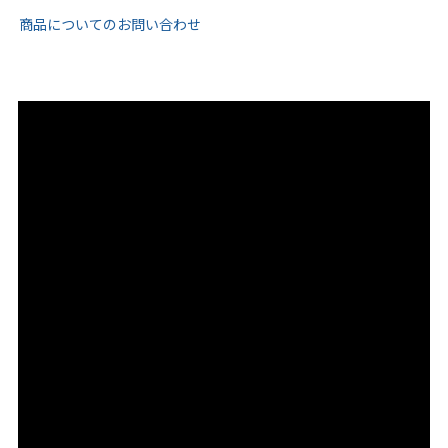
商品についてのお問い合わせ
ゴールド
シルバー
クリア
サイズから選ぶ
21.0cm
21.5cm
22.0cm
22.5cm
23.0cm
23.5cm
24.0cm
24.5cm
25.0cm
25.5cm
26.0cm
26.5cm