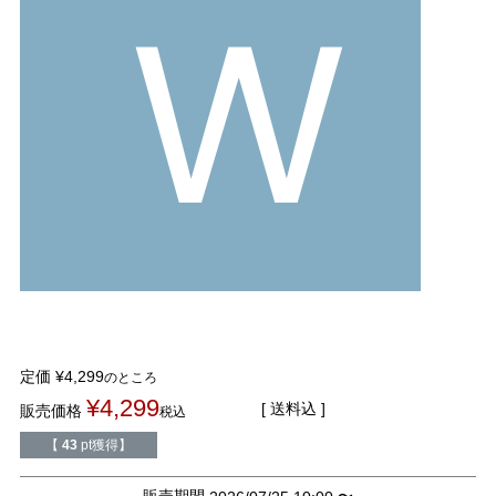
W
tutumo -つつも-
flune -フリューン-
kalie. -カリエ-
converse -コンバース-
moz -モズ-
人気シリーズから選ぶ
エアスイートパンプス
幅広4E対応フリーリー
ふわカルシリーズ
極やわシリーズ
定価
¥
4,299
のところ
整うシリーズ
日本製
¥
4,299
送料込
販売価格
税込
シーンから選ぶ
【
43
pt獲得】
販売期間
〜