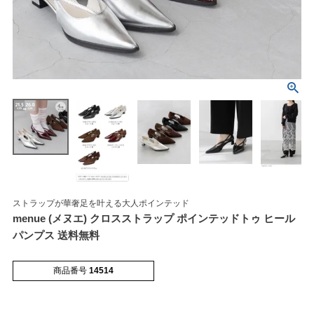
マイページメニュー
マイページ
注文履歴
お気に入り
クーポン
ストラップが華奢足を叶える大人ポインテッド
menue (メヌエ) クロスストラップ ポインテッドトゥ ヒール
パンプス 送料無料
アイテムカテゴリから選ぶ
商品番号
14514
パンプス
ブーツ