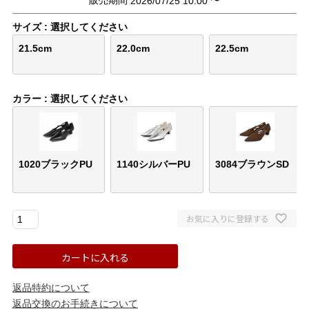
2026/07/25 10:00
結婚式・お呼ばれ
通勤パンプス
サイズ
選択してください
お葬式・葬儀
オフィス履き替え
21.5cm
22.0cm
22.5cm
リクルート・就活
雨の日
カラー
選択してください
旅行
プレママ
カラーから選ぶ
1020ブラックPU
1140シルバーPU
3084ブラウンSD
お気に入りに登録する
ブラック
ホワイト
ベージュ
グレー
ブラウン
レッド
カートに入れる
ピンク
オレンジ
イエロー
グリーン
ブルー
パープル
返品特約について
返品交換のお手続きについて