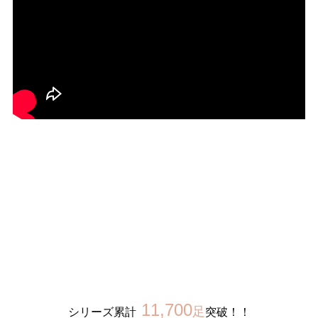
27.0cm
価格から選ぶ
¥499以下
¥500～¥999以下
¥1,000～¥1,999以下
¥2,000～¥2,999以下
¥3,000～¥3,999以下
¥4,000以上
その他
新規会員登録
ご利用ガイド
11,700
足
シリーズ累計
突破！！