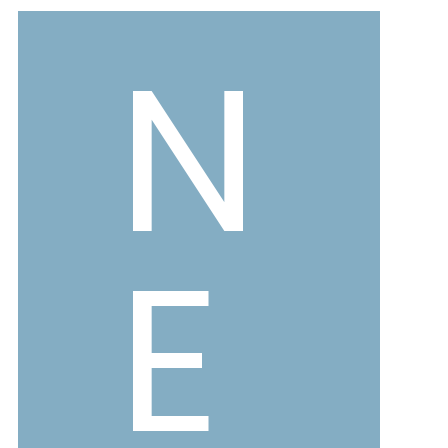
バレエシューズ
ローファー レディース
N
スニーカー・スリッポン
レインシューズ
カジュアルシューズ
モカシン
サンダル
キッズ
E
シューズケア
ウェア
セール会場
ブランドから選ぶ
menue -メヌエ-
mooimooi -モーイモーイ-