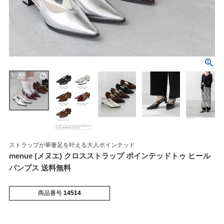
マイページメニュー
マイページ
注文履歴
お気に入り
クーポン
ストラップが華奢足を叶える大人ポインテッド
menue (メヌエ) クロスストラップ ポインテッドトゥ ヒール
パンプス 送料無料
アイテムカテゴリから選ぶ
商品番号
14514
パンプス
ブーツ