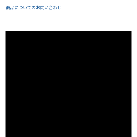
商品についてのお問い合わせ
ゴールド
シルバー
クリア
サイズから選ぶ
21.0cm
21.5cm
22.0cm
22.5cm
23.0cm
23.5cm
24.0cm
24.5cm
25.0cm
25.5cm
26.0cm
26.5cm