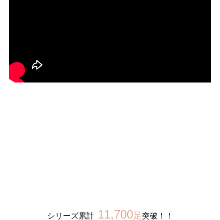
27.0cm
価格から選ぶ
¥499以下
¥500～¥999以下
¥1,000～¥1,999以下
¥2,000～¥2,999以下
¥3,000～¥3,999以下
¥4,000以上
その他
新規会員登録
ご利用ガイド
11,700
足
シリーズ累計
突破！！