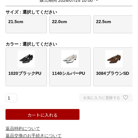
2026/07/25 10:00
結婚式・お呼ばれ
通勤パンプス
サイズ
選択してください
お葬式・葬儀
オフィス履き替え
21.5cm
22.0cm
22.5cm
リクルート・就活
雨の日
カラー
選択してください
旅行
プレママ
カラーから選ぶ
1020ブラックPU
1140シルバーPU
3084ブラウンSD
お気に入りに登録する
ブラック
ホワイト
ベージュ
グレー
ブラウン
レッド
カートに入れる
ピンク
オレンジ
イエロー
グリーン
ブルー
パープル
返品特約について
返品交換のお手続きについて