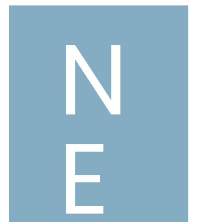
バレエシューズ
ローファー レディース
N
スニーカー・スリッポン
レインシューズ
カジュアルシューズ
モカシン
サンダル
キッズ
E
シューズケア
ウェア
セール会場
ブランドから選ぶ
menue -メヌエ-
mooimooi -モーイモーイ-