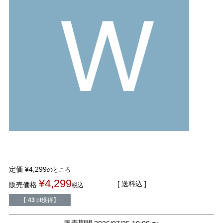
W
tutumo -つつも-
flune -フリューン-
kalie. -カリエ-
converse -コンバース-
moz -モズ-
人気シリーズから選ぶ
エアスイートパンプス
幅広4E対応フリーリー
ふわカルシリーズ
極やわシリーズ
定価
¥
4,299
のところ
整うシリーズ
日本製
¥
4,299
送料込
販売価格
税込
シーンから選ぶ
【
43
pt獲得】
販売期間
〜