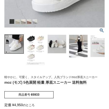
マイページメニュー
マイページ
注文履歴
お気に入り
クーポン
軽やかに、可愛く、スタイルアップ。人気ブランドmoz厚底スニーカー
moz (モズ) 5色展開 軽量 厚底スニーカー 送料無料
アイテムカテゴリから選ぶ
商品番号
65933
パンプス
ブーツ
定価
¥
4,950
のところ