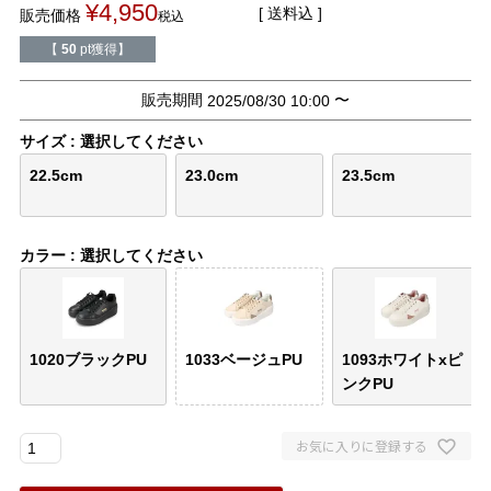
¥
4,950
バレエシューズ
ローファー レディース
送料込
販売価格
税込
【
50
pt獲得】
スニーカー・スリッポン
レインシューズ
販売期間
〜
2025/08/30 10:00
カジュアルシューズ
モカシン
サイズ
選択してください
22.5cm
23.0cm
23.5cm
サンダル
キッズ
カラー
選択してください
シューズケア
ウェア
セール会場
1020ブラックPU
1033ベージュPU
1093ホワイトxピ
ブランドから選ぶ
ンクPU
menue -メヌエ-
mooimooi -モーイモーイ-
お気に入りに登録する