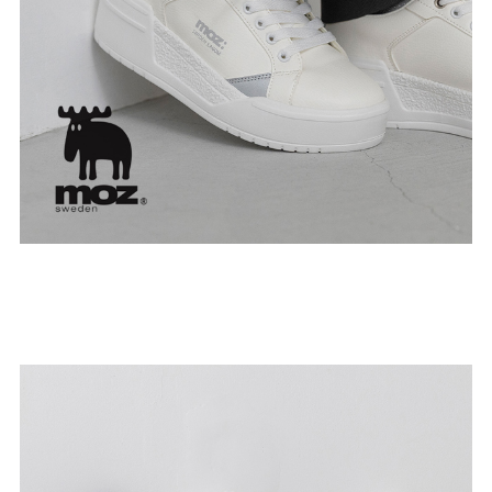
結婚式・お呼ばれ
通勤パンプス
お葬式・葬儀
オフィス履き替え
リクルート・就活
雨の日
旅行
プレママ
カラーから選ぶ
ブラック
ホワイト
ベージュ
グレー
ブラウン
レッド
ピンク
オレンジ
イエロー
グリーン
ブルー
パープル