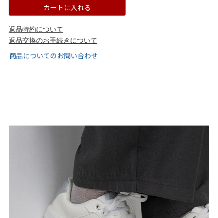
tutumo -つつも-
flune -フリューン-
カートに入れる
返品特約について
kalie. -カリエ-
converse -コンバース-
返品交換のお手続きについて
商品についてのお問い合わせ
moz -モズ-
人気シリーズから選ぶ
エアスイートパンプス
幅広4E対応フリーリー
ふわカルシリーズ
極やわシリーズ
整うシリーズ
日本製
シーンから選ぶ