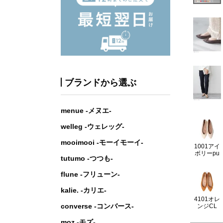
ブランドから選ぶ
menue -メヌエ-
welleg -ウェレッグ-
mooimooi -モーイモーイ-
1001アイ
ボリーpu
tutumo -つつも-
flune -フリューン-
kalie. -カリエ-
4101オレ
converse -コンバース-
ンジCL
moz -モズ-