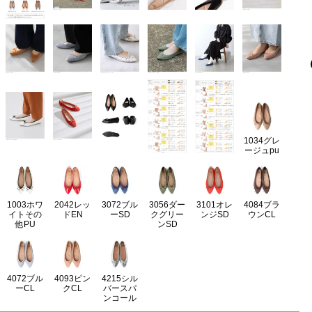
1034グレ
ージュpu
1003ホワ
2042レッ
3072ブル
3056ダー
3101オレ
4084ブラ
イトその
ドEN
ーSD
クグリー
ンジSD
ウンCL
他PU
ンSD
4072ブル
4093ピン
4215シル
ーCL
クCL
バースパ
ンコール