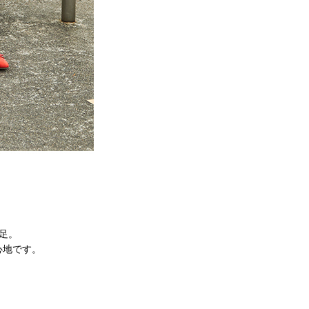
足。
心地です。