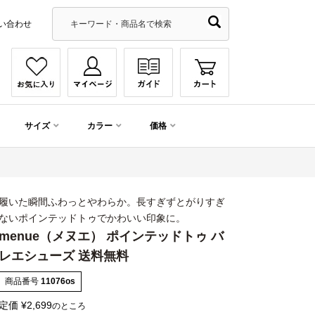
い合わせ
サイズ
カラー
価格
履いた瞬間ふわっとやわらか。長すぎずとがりすぎ
ないポインテッドトゥでかわいい印象に。
menue（メヌエ） ポインテッドトゥ バ
レエシューズ 送料無料
商品番号
11076os
定価
¥
2,699
のところ