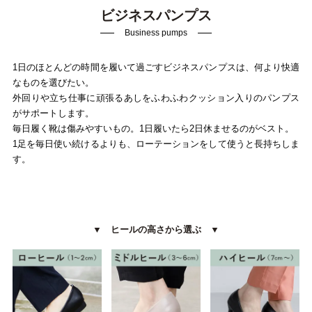
ビジネスパンプス
Business pumps
1日のほとんどの時間を履いて過ごすビジネスパンプスは、何より快適
なものを選びたい。
外回りや立ち仕事に頑張るあしをふわふわクッション入りのパンプス
がサポートします。
毎日履く靴は傷みやすいもの。1日履いたら2日休ませるのがベスト。
1足を毎日使い続けるよりも、ローテーションをして使うと長持ちしま
マイページメニュー
す。
マイページ
注文履歴
お気に入り
クーポン
▼ ヒールの高さから選ぶ ▼
アイテムカテゴリから選ぶ
パンプス
ブーツ