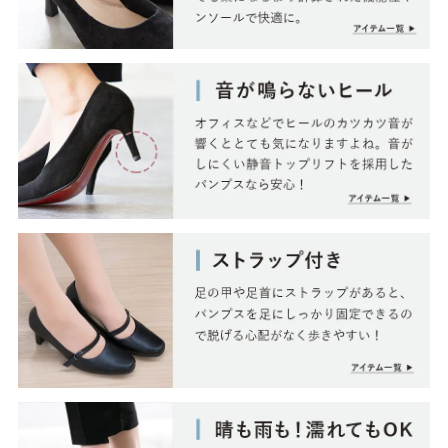
結婚式・お呼ばれ
通勤パンプス
お葬式・葬儀
オフィス履き替え
リクルート・就活
雨の日
旅行
プレママ
カラーから選ぶ
ブラック
ホワイト
ベージュ
グレー
ブラウン
レッド
ピンク
オレンジ
イエロー
グリーン
ブルー
パープ