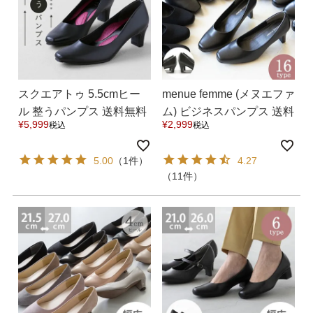
スクエアトゥ 5.5cmヒー
menue femme (メヌエファ
ル 整うパンプス 送料無料
ム) ビジネスパンプス 送料
¥
5,999
¥
2,999
税込
税込
無料
5.00
（1件）
4.27
（11件）