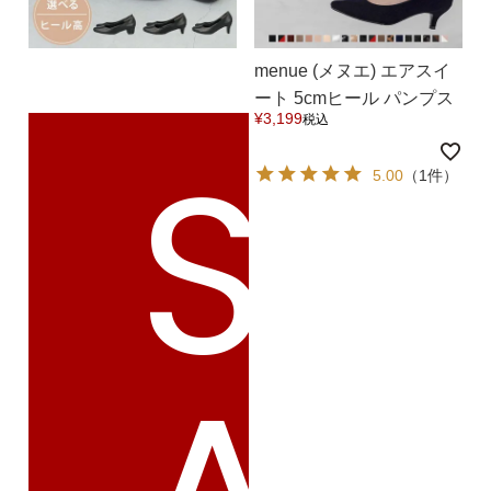
menue (メヌエ) エアスイ
ート 5cmヒール パンプス
¥
3,199
税込
送料無料
S
5.00
（1件）