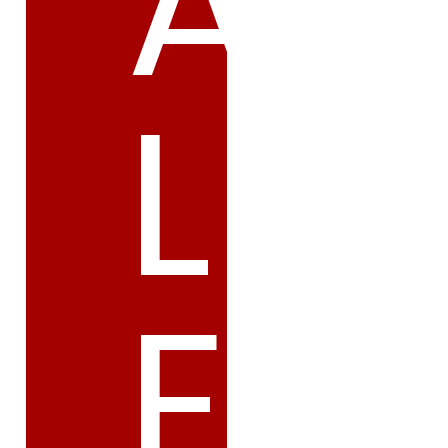
A
L
E