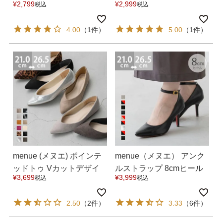
¥
2,799
¥
2,999
税込
税込
グ フラットシューズ 送料
ンプス 送料無料
無料
4.00
（1件）
5.00
（1件）
menue (メヌエ) ポインテ
menue（メヌエ） アンク
ッドトゥ Vカットデザイ
ルストラップ 8cmヒール
¥
3,699
¥
3,999
税込
税込
ン ローヒール パンプス 送
ポインテッドトゥパンプ
料無料
ス 送料無料
2.50
（2件）
3.33
（6件）