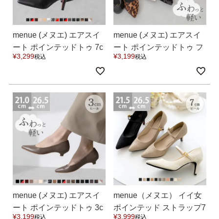
menue (メヌエ) エアスイ
menue (メヌエ) エアスイ
ート ポインテッドトゥ 7c
ート ポインテッドトゥ フ
¥
3,299
¥
3,199
税込
税込
mヒールパンプス 送料無
ラットパンプス 送料無料
料
menue (メヌエ) エアスイ
menue（メヌエ） イイ女
ート ポインテッドトゥ 3c
ポインテッド ストラップ7
¥
3,199
¥
3,999
税込
税込