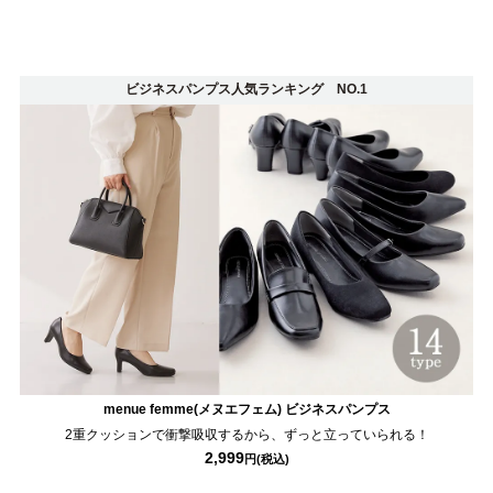
26.0cm
26.5cm
27.0cm
ビジネスパンプス人気ランキング NO.1
価格から選ぶ
¥499以下
¥500～¥999以下
¥1,000～¥1,999以下
¥2,000～¥2,999以下
¥3,000～¥3,999以下
¥4,000以上
その他
menue femme(メヌエフェム) ビジネスパンプス
2重クッションで衝撃吸収するから、ずっと立っていられる！
新規会員登録
2,999