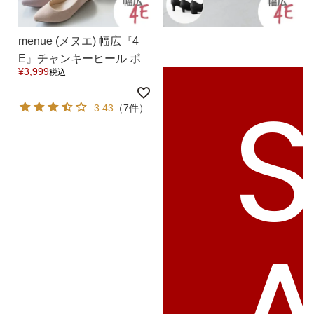
menue (メヌエ) 幅広『4
E』チャンキーヒール ポ
¥
3,999
税込
インテッドトゥパンプス
送料無料
3.43
（7件）