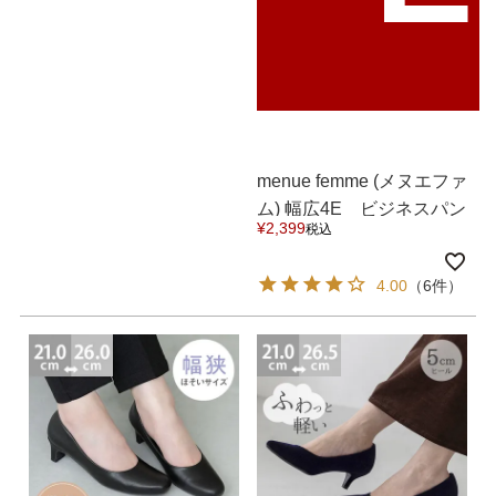
menue femme (メヌエファ
ム) 幅広4E ビジネスパン
¥
2,399
税込
プス 送料無料
4.00
（6件）