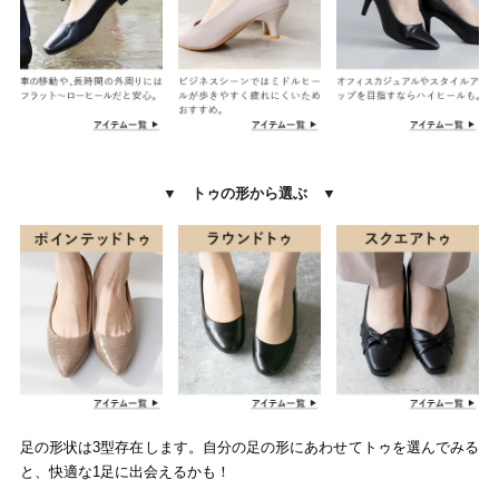
バレエシューズ
ローファー レディース
スニーカー・スリッポン
レインシューズ
カジュアルシューズ
モカシン
▼ トゥの形から選ぶ ▼
サンダル
キッズ
シューズケア
ウェア
セール会場
ブランドから選ぶ
足の形状は3型存在します。自分の足の形にあわせてトゥを選んでみる
と、快適な1足に出会えるかも！
menue -メヌエ-
mooimooi -モーイモーイ-