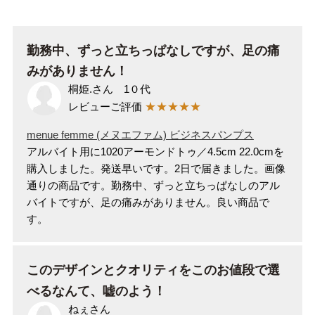
ご利用ガイド
勤務中、ずっと立ちっぱなしですが、足の痛
よくあるご質問
みがありません！
桐姫.さん 1０代
靴の用語集
レビューご評価
★★★★★
サイズの測り方
menue femme (メヌエファム) ビジネスパンプス
アルバイト用に1020アーモンドトゥ／4.5cm 22.0cmを
購入しました。発送早いです。2日で届きました。画像
お問い合わせ
通りの商品です。勤務中、ずっと立ちっぱなしのアル
バイトですが、足の痛みがありません。良い商品で
プライバシーポリシー
す。
特定商取引法
このデザインとクオリティをこのお値段で選
会社概要
べるなんて、嘘のよう！
ねぇさん