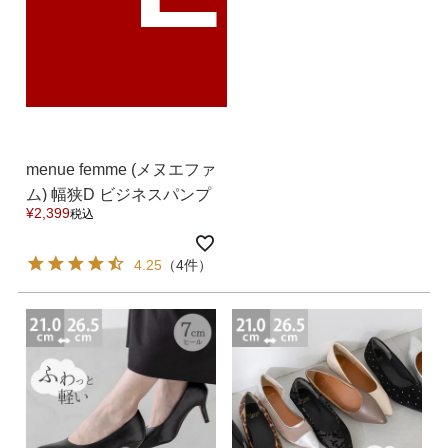
menue femme (メヌエファ
ム) 幅狭D ビジネスパンプ
¥
2,399
税込
ス 送料無料
4.25
（4件）