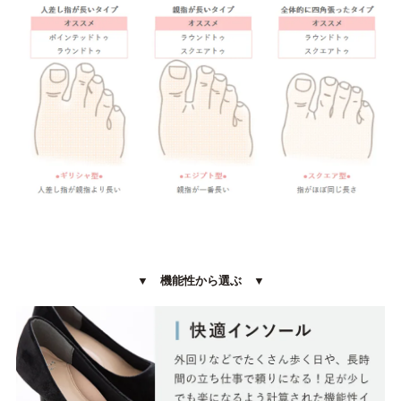
tutumo -つつも-
flune -フリューン-
kalie. -カリエ-
converse -コンバース-
moz -モズ-
人気シリーズから選ぶ
エアスイートパンプス
幅広4E対応フリーリー
▼ 機能性から選ぶ ▼
ふわカルシリーズ
極やわシリーズ
整うシリーズ
日本製
シーンから選ぶ