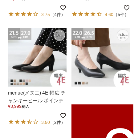
mヒールパンプス 送料無
cmヒールパンプス 送料無
料
料
3.75
（4件）
4.60
（5件）
menue(メヌエ) 4E 幅広 チ
ャンキーヒール ポインテ
¥
3,999
税込
ッドトゥ パンプス 送料無
料
3.50
（2件）