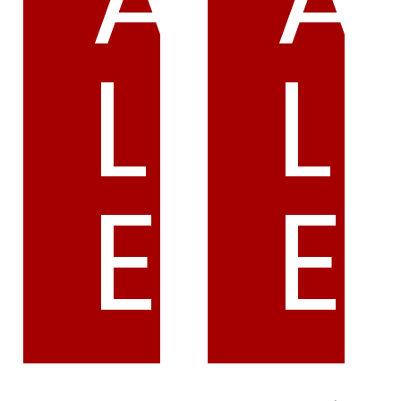
L
L
E
E