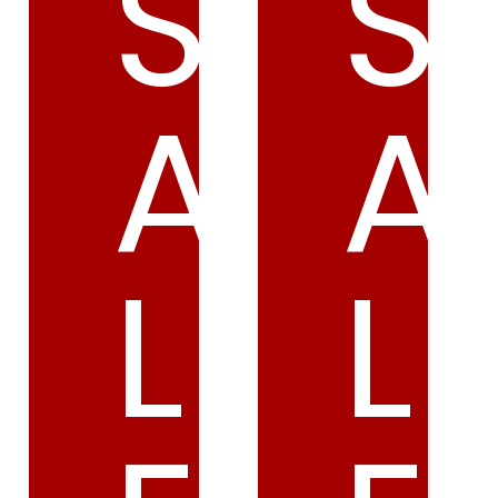
S
S
A
A
L
L