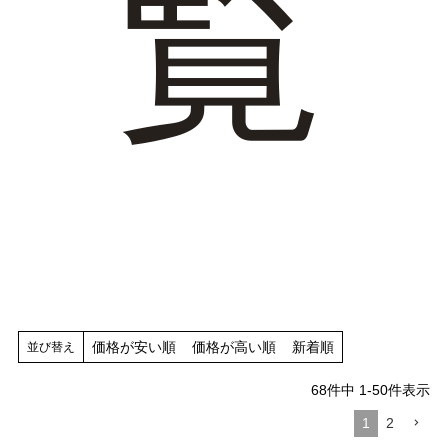
覧
tutumo -つつも-
flune -フリューン-
kalie. -カリエ-
converse -コンバース-
moz -モズ-
人気シリーズから選ぶ
エアスイートパンプス
幅広4E対応フリーリー
ふわカルシリーズ
極やわシリーズ
価格が安い順
価格が高い順
新着順
並び替え
整うシリーズ
日本製
68
件中
1
-
50
件表示
シーンから選ぶ
1
2