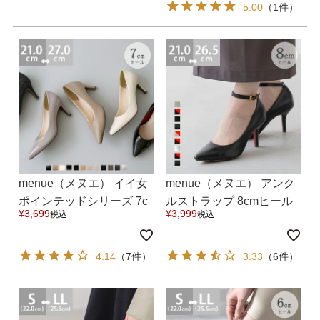
5.00
（1件）
menue（メヌエ） イイ女
menue（メヌエ） アンク
ポインテッドシリーズ 7c
ルストラップ 8cmヒール
¥
3,699
¥
3,999
税込
税込
mヒール パンプス ピンヒ
ポインテッドトゥパンプ
ールver. 送料無料 9月10日
ス 送料無料 9月末日頃発
頃発送予定
送予定
4.14
（7件）
3.33
（6件）