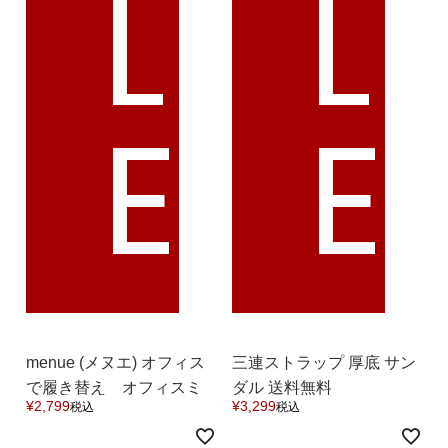
L
L
E
E
menue (メヌエ) オフィス
三連ストラップ 厚底 サン
で履き替え オフィスミ
ダル 送料無料
¥
2,799
¥
3,299
税込
税込
ュールサンダル 送料無料