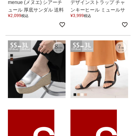
menue (メヌエ) シアーチ
デザインストラップ チャ
ュール 厚底サンダル 送料
ンキーヒール ミュールサ
¥
2,099
¥
3,999
税込
税込
無料
ンダル 送料無料