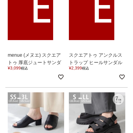
E
E
menue (メヌエ) スクエア
スクエアトゥ アンクルス
トゥ 厚底ジュートサンダ
トラップ ヒールサンダル
¥
3,099
¥
2,399
税込
税込
ル 送料無料
送料無料