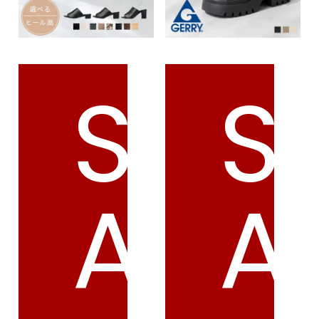
S
S
A
A