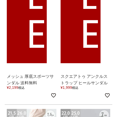
E
E
メッシュ 厚底スポーツサ
スクエアトゥ アンクルス
ンダル 送料無料
トラップ ヒールサンダル
¥
2,199
¥
1,999
税込
税込
送料無料