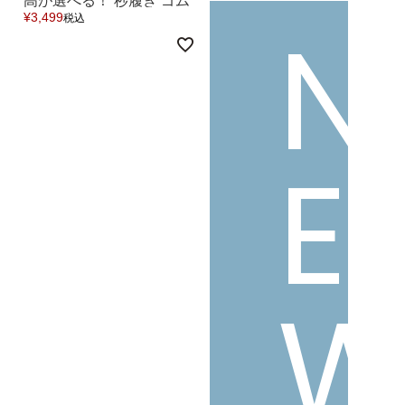
高が選べる！ 秒履き ゴム
N
¥
3,499
税込
ストラップ ウェッジヒー
ル ジュートサンダル 送料
よくあるご質問
無料
靴の用語集
E
サイズの測り方
お問い合わせ
プライバシーポリシー
特定商取引法
会社概要