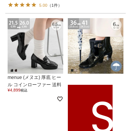
5.00
（1件）
menue (メヌエ) 厚底 ヒー
ル コインローファー 送料
S
¥
4,899
税込
無料