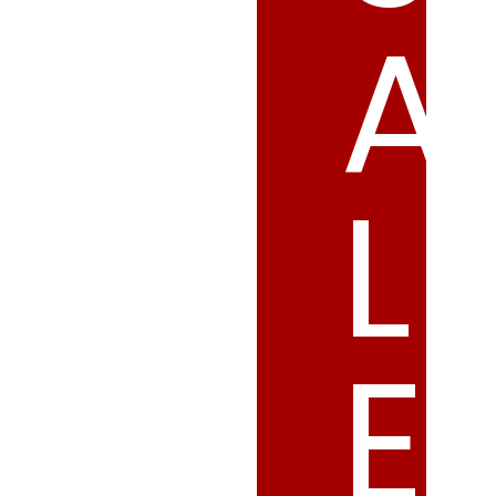
A
L
E