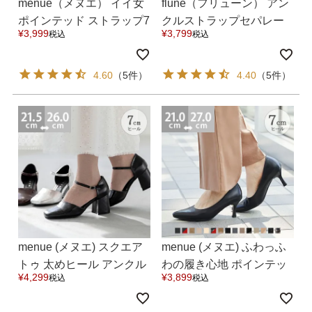
menue（メヌエ） イイ女
flune（フリューン） アン
ポインテッド ストラップ7
クルストラップセパレー
¥
3,999
¥
3,799
税込
税込
cmヒールパンプス 送料無
トパンプス 送料無料 8月2
料
0日頃発送予定
4.60
（5件）
4.40
（5件）
menue (メヌエ) スクエア
menue (メヌエ) ふわっふ
トゥ 太めヒール アンクル
わの履き心地 ポインテッ
¥
4,299
¥
3,899
税込
税込
ストラップ パンプス 送料
ドトゥ パンプス 送料無料
無料