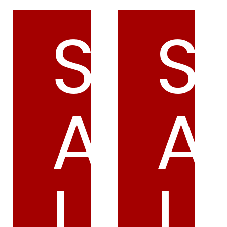
S
S
A
A
L
L