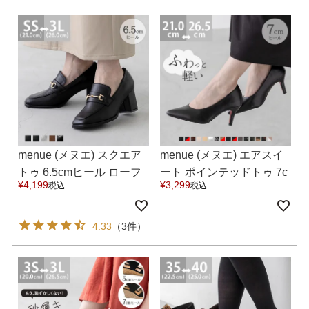
結婚式・お呼ばれ
通勤パンプス
お葬式・葬儀
オフィス履き替え
リクルート・就活
雨の日
旅行
プレママ
menue (メヌエ) スクエア
menue (メヌエ) エアスイ
トゥ 6.5cmヒール ローフ
ート ポインテッドトゥ 7c
カラーから選ぶ
¥
4,199
¥
3,299
税込
税込
ァー 送料無料
mヒールパンプス 送料無
料
4.33
（3件）
ブラック
ホワイト
ベージュ
グレー
ブラウン
レッド
ピンク
オレンジ
イエロー
グリーン
ブルー
パープル