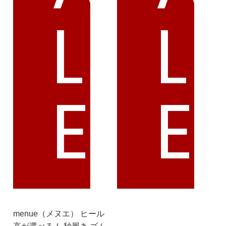
L
L
27.0cm
価格から選ぶ
¥499以下
¥500～¥999以下
E
E
¥1,000～¥1,999以下
¥2,000～¥2,999以下
¥3,000～¥3,999以下
¥4,000以上
その他
新規会員登録
menue（メヌエ） ヒール
ご利用ガイド