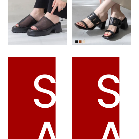
S
S
A
A